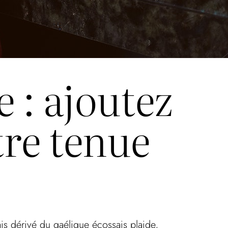
 : ajoutez
tre tenue
ais dérivé du gaélique écossais plaide,