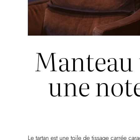
Manteau t
une note
Le tartan est une toile de tissage carrée ca