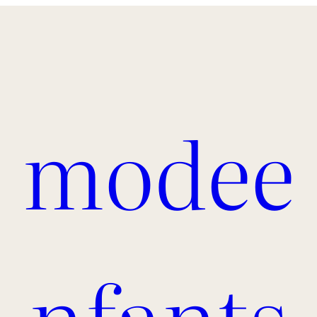
modee
nfants